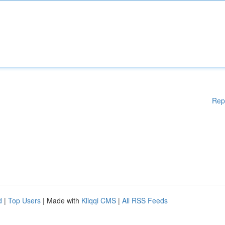
Rep
d
|
Top Users
| Made with
Kliqqi CMS
|
All RSS Feeds