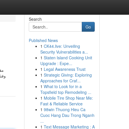
Search
Go
Published News
1
CK44.live: Unveiling
Security Vulnerabilities a...
1
Staten Island Cooking Unit
Upgrade : Expe...
1
Legal Awareness Trust
مق
1
Strategic Giving: Exploring
وفنا
Approaches for Craf...
1
What to Look for in a
Topsfield top Remodeling ...
1
Mobile Tire Shop Near Me:
Fast & Reliable Service
1
98win Thuong Hieu Ca
Cuoc Hang Dau Trong Nganh
...
1
Text Message Marketing : A