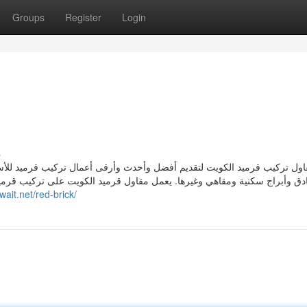
Groups
Register
Login
s
اول تركيب قرميد الكويت لتقديم أفضل وأحدث وأرقى أعمال تركيب قرميد لل
دق وأبراج سكنية ومقاهي وغيرها. يعمل مقاول قرميد الكويت على تركيب قرميد 
wait.net/red-brick/