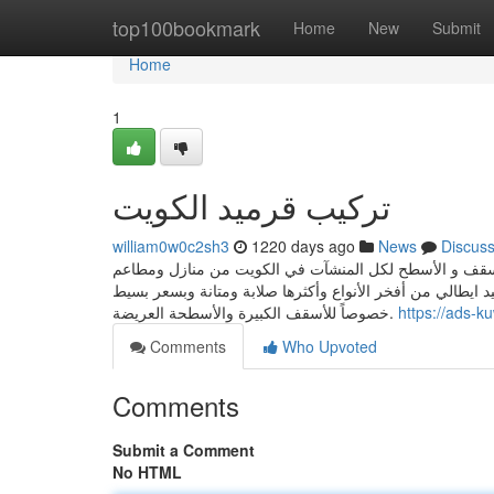
Home
top100bookmark
Home
New
Submit
Home
1
تركيب قرميد الكويت
william0w0c2sh3
1220 days ago
News
Discus
أسقف و الأسطح لكل المنشآت في الكويت من منازل ومطاعم
ايطالي من أفخر الأنواع وأكثرها صلابة ومتانة وبسعر بسيط
خصوصاً للأسقف الكبيرة والأسطحة العريضة.
https://ads-ku
Comments
Who Upvoted
Comments
Submit a Comment
No HTML