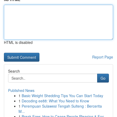
HTML is disabled
Report Page
Search
Go
Published News
1
Basic Weight Shedding Tips You Can Start Today
1
Decoding ee88: What You Need to Know
1
Perempuan Sulawesi Tengah Sulteng : Bercerita
M...
1
Break Free: How to Cease People Pleasing & Foc...