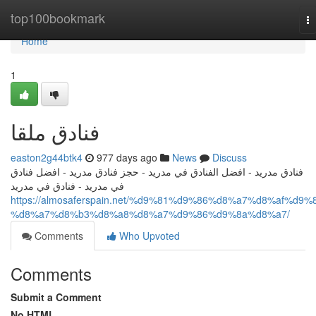
Home
top100bookmark
T
na
Home
1
فنادق ملقا
easton2g44btk4
977 days ago
News
Discuss
فنادق مدريد - افضل الفنادق في مدريد - حجز فنادق مدريد - افضل فنادق
في مدريد - فنادق في مدريد
https://almosaferspain.net/%d9%81%d9%86%d8%a7%d8%af%d9%
%d8%a7%d8%b3%d8%a8%d8%a7%d9%86%d9%8a%d8%a7/
Comments
Who Upvoted
Comments
Submit a Comment
No HTML