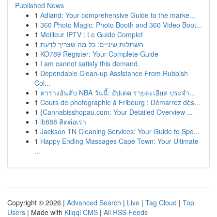
Published News
1
Adland: Your comprehensive Guide to the marke...
1
360 Photo Magic: Photo Booth and 360 Video Boot...
1
Meilleur IPTV : Le Guide Complet
1
השתלות שיניים: כל מה שצריך לדעת
1
KO789 Register: Your Complete Guide
1
I am cannot satisfy this demand.
1
Dependable Clean-up Assistance From Rubbish
Col...
1
ตารางอันดับ NBA วันนี้: อัปเดต รายละเอียด ประจำ...
1
Cours de photographie à Fribourg : Démarrez dès...
1
{Cannabisshopau.com: Your Detailed Overview ...
1
ib888 ติดต่อเรา
1
Jackson TN Cleaning Services: Your Guide to Spo...
1
Happy Ending Massages Cape Town: Your Ultimate
...
Copyright © 2026 |
Advanced Search
|
Live
|
Tag Cloud
|
Top
Users
| Made with
Kliqqi CMS
|
All RSS Feeds