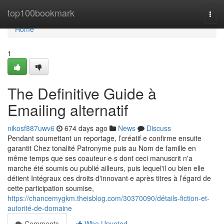
Home
top100bookmark
Togg
navi
Home
1
The Definitive Guide à
Emailing alternatif
nikosf887uwv6
674 days ago
News
Discuss
Pendant soumettant un reportage, l’créatif·e confirme ensuite
garantit Chez tonalité Patronyme puis au Nom de famille en
même temps que ses coauteur·e·s dont ceci manuscrit n'a
marche été soumis ou publié ailleurs, puis lequel'il ou bien elle
détient Intégraux ces droits d'innovant·e après titres à l’égard de
cette participation soumise,
https://chancemygkm.theisblog.com/30370090/détails-fiction-et-
autorité-de-domaine
Comments
Who Upvoted