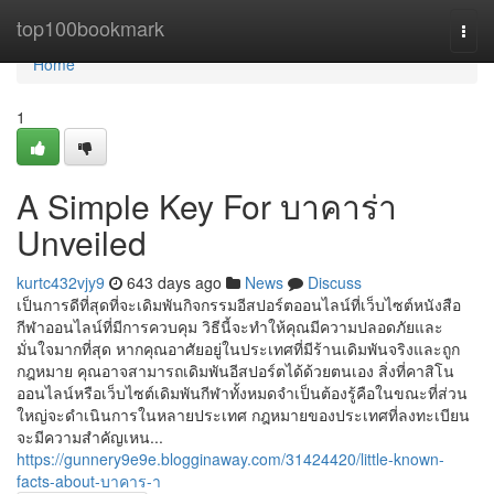
Home
top100bookmark
Togg
navi
Home
1
A Simple Key For บาคาร่า
Unveiled
kurtc432vjy9
643 days ago
News
Discuss
เป็นการดีที่สุดที่จะเดิมพันกิจกรรมอีสปอร์ตออนไลน์ที่เว็บไซต์หนังสือ
กีฬาออนไลน์ที่มีการควบคุม วิธีนี้จะทำให้คุณมีความปลอดภัยและ
มั่นใจมากที่สุด หากคุณอาศัยอยู่ในประเทศที่มีร้านเดิมพันจริงและถูก
กฎหมาย คุณอาจสามารถเดิมพันอีสปอร์ตได้ด้วยตนเอง สิ่งที่คาสิโน
ออนไลน์หรือเว็บไซต์เดิมพันกีฬาทั้งหมดจำเป็นต้องรู้คือในขณะที่ส่วน
ใหญ่จะดำเนินการในหลายประเทศ กฎหมายของประเทศที่ลงทะเบียน
จะมีความสำคัญเหน...
https://gunnery9e9e.blogginaway.com/31424420/little-known-
facts-about-บาคาร-า