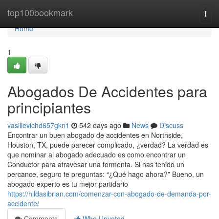
Home
top100bookmark
Togg
navi
Home
1
Abogados De Accidentes para
principiantes
vasilievichd657gkn1
542 days ago
News
Discuss
Encontrar un buen abogado de accidentes en Northside,
Houston, TX, puede parecer complicado, ¿verdad? La verdad es
que nominar al abogado adecuado es como encontrar un
Conductor para atravesar una tormenta. Si has tenido un
percance, seguro te preguntas: “¿Qué hago ahora?” Bueno, un
abogado experto es tu mejor partidario
https://hildasibrian.com/comenzar-con-abogado-de-demanda-por-
accidente/
Comments
Who Upvoted