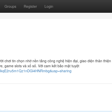
Groups
Register
Login
ời chơi tin chọn nhờ nền tảng công nghệ hiện đại, giao diện thân thiện
ve, game slots và xổ số. Với cam kết bảo mật tuyệt
oGMkqE2ru5m1Qz1nDGl4HNRmbg&usp=sharing