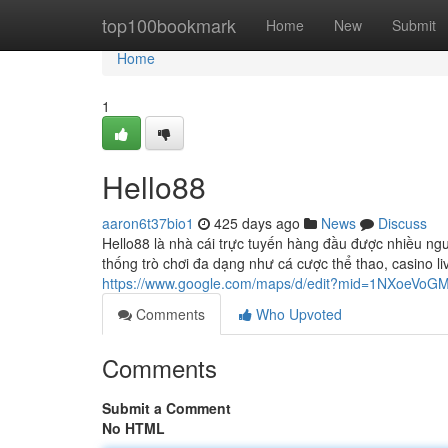
Home
top100bookmark
Home
New
Submit
Home
1
Hello88
aaron6t37bio1
425 days ago
News
Discuss
Hello88 là nhà cái trực tuyến hàng đầu được nhiều ngư
thống trò chơi đa dạng như cá cược thể thao, casino li
https://www.google.com/maps/d/edit?mid=1NXoeV
Comments
Who Upvoted
Comments
Submit a Comment
No HTML