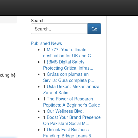
Search
Go
Published News
1
Mix77: Your ultimate
destination for UK and C...
1
{BMS Digital Safety:
Protecting Critical Infras...
1
Grúas con plumas en
 cùng hệ
Sevilla: Guía completa p...
1
Usta Dekor : Mekânlarınıza
Zarafet Katın
1
The Power of Research
Peptides: A Beginner's Guide
1
Our Wellness Blvd.
1
Boost Your Brand Presence
On Pakistani Social M...
1
Unlock Fast Business
Funding: Bridge Loans &