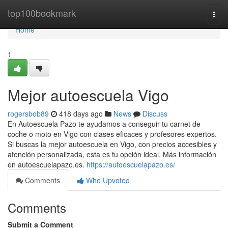
Home
top100bookmark
Togg
navi
Home
1
Mejor autoescuela Vigo
rogersbob89
418 days ago
News
Discuss
En Autoescuela Pazo te ayudamos a conseguir tu carnet de
coche o moto en Vigo con clases eficaces y profesores expertos.
Si buscas la mejor autoescuela en Vigo, con precios accesibles y
atención personalizada, esta es tu opción ideal. Más información
en autoescuelapazo.es.
https://autoescuelapazo.es/
Comments
Who Upvoted
Comments
Submit a Comment