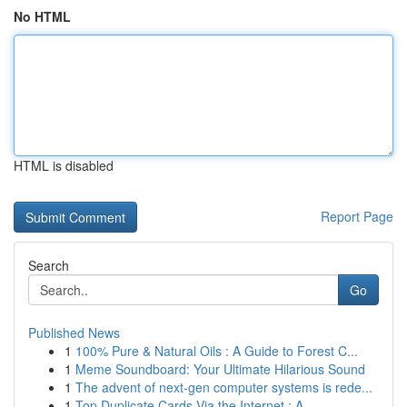
No HTML
HTML is disabled
Report Page
Search
Go
Published News
1
100% Pure & Natural Oils : A Guide to Forest C...
1
Meme Soundboard: Your Ultimate Hilarious Sound
1
The advent of next-gen computer systems is rede...
1
Top Duplicate Cards Via the Internet : A ...