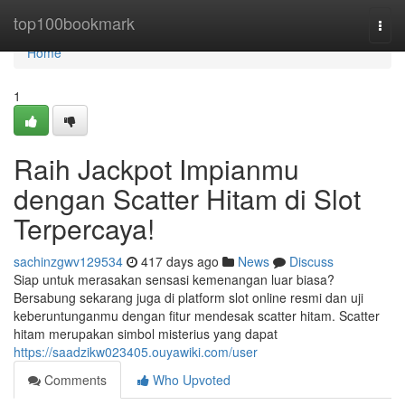
Home
top100bookmark
Togg
navi
Home
1
Raih Jackpot Impianmu
dengan Scatter Hitam di Slot
Terpercaya!
sachinzgwv129534
417 days ago
News
Discuss
Siap untuk merasakan sensasi kemenangan luar biasa?
Bersabung sekarang juga di platform slot online resmi dan uji
keberuntunganmu dengan fitur mendesak scatter hitam. Scatter
hitam merupakan simbol misterius yang dapat
https://saadzikw023405.ouyawiki.com/user
Comments
Who Upvoted