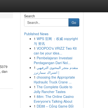
Search
Go
Published News
1
WPS 官网 ：权威 copyright
与 资讯
1
VOOPOO's VRIZZ Two Kit
can be your idea...
1
Pembelajaran Investasi
Perdagangan Dari Nol...
US379
1
متقدم متجر المحتوى الترفيهي
, dan
| اشتراك سمارترز
1
choosing the Appropriate
Hydraulic Truck Crane ...
1
The Complete Guide to
Jolly Rancher Tastes
1
88m: The Online Casino
Everyone's Talking About
1
DE88 – Cổng Game Đổi