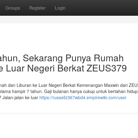
Groups
Register
Login
Tahun, Sekarang Punya Rumah
ke Luar Negeri Berkat ZEUS379
umah dan Liburan ke Luar Negeri Berkat Kemenangan Maxwin dari ZE
elama hampir 7 tahun. Gaji bulanan hanya cukup untuk bertahan hidup
? Jalan-jalan ke luar
https://russellz367wbd4.empirewiki.com/user