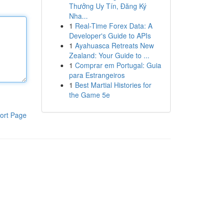
Thưởng Uy Tín, Đăng Ký
Nha...
1
Real-Time Forex Data: A
Developer's Guide to APIs
1
Ayahuasca Retreats New
Zealand: Your Guide to ...
1
Comprar em Portugal: Guia
para Estrangeiros
1
Best Martial Histories for
the Game 5e
ort Page