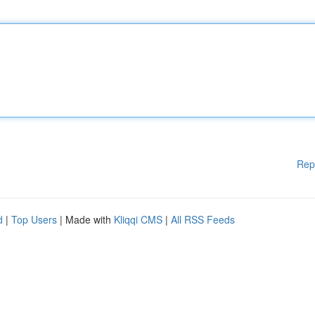
Rep
d
|
Top Users
| Made with
Kliqqi CMS
|
All RSS Feeds