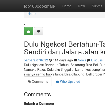
Home
top100bookmark
Home
New
Submit
Home
1
Dulu Ngekost Bertahun-
Sendiri dan Jalan-Jalan 
barbarai676kfz2
414 days ago
News
Discuss
Dulu Ngekost Bertahun-Tahun, Sekarang Bisa Beli R
Namaku Reza. Dulu aku tinggal di kamar kos sempit s
sisanya sering habis tanpa bisa ditabung. Beli properti
Comments
Who Upvoted
Comments
Submit a Comment