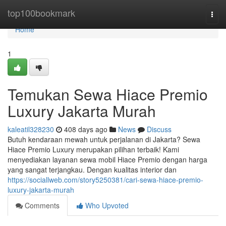
Home
top100bookmark
Togg
navi
Home
1
Temukan Sewa Hiace Premio
Luxury Jakarta Murah
kaleatil328230
408 days ago
News
Discuss
Butuh kendaraan mewah untuk perjalanan di Jakarta? Sewa
Hiace Premio Luxury merupakan pilihan terbaik! Kami
menyediakan layanan sewa mobil Hiace Premio dengan harga
yang sangat terjangkau. Dengan kualitas interior dan
https://sociallweb.com/story5250381/cari-sewa-hiace-premio-
luxury-jakarta-murah
Comments
Who Upvoted