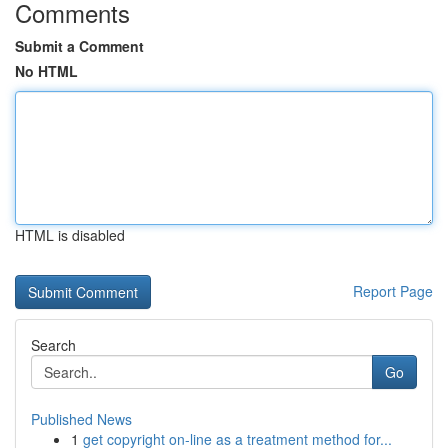
Comments
Submit a Comment
No HTML
HTML is disabled
Report Page
Search
Go
Published News
1
get copyright on-line as a treatment method for...