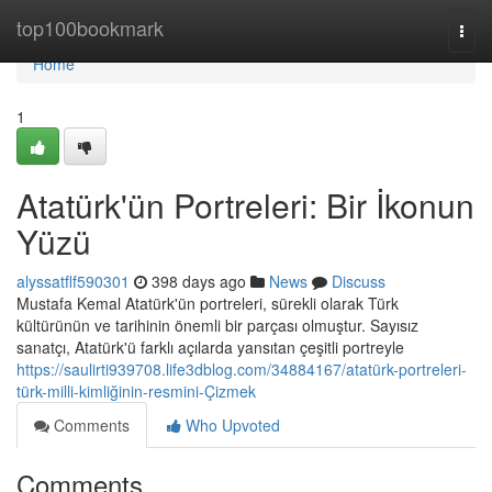
Home
top100bookmark
Togg
navi
Home
1
Atatürk'ün Portreleri: Bir İkonun
Yüzü
alyssatflf590301
398 days ago
News
Discuss
Mustafa Kemal Atatürk'ün portreleri, sürekli olarak Türk
kültürünün ve tarihinin önemli bir parçası olmuştur. Sayısız
sanatçı, Atatürk'ü farklı açılarda yansıtan çeşitli portreyle
https://saulirti939708.life3dblog.com/34884167/atatürk-portreleri-
türk-milli-kimliğinin-resmini-Çizmek
Comments
Who Upvoted
Comments