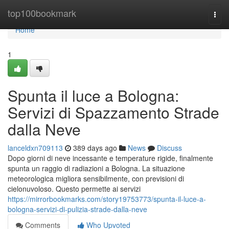
Home
top100bookmark
Togg
navi
Home
1
Spunta il luce a Bologna:
Servizi di Spazzamento Strade
dalla Neve
lanceldxn709113
389 days ago
News
Discuss
Dopo giorni di neve incessante e temperature rigide, finalmente
spunta un raggio di radiazioni a Bologna. La situazione
meteorologica migliora sensibilmente, con previsioni di
cielonuvoloso. Questo permette ai servizi
https://mirrorbookmarks.com/story19753773/spunta-il-luce-a-
bologna-servizi-di-pulizia-strade-dalla-neve
Comments
Who Upvoted