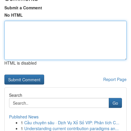
Submit a Comment
No HTML
HTML is disabled
Report Page
Search
Go
Published News
1
Cầu chuyên sâu · Dịch Vụ Xổ Số VIP: Phân tích C...
1
Understanding current contribution paradigms an...