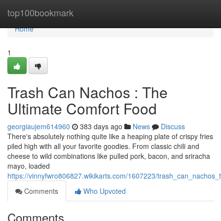
Home
top100bookmark
Home
1
Trash Can Nachos : The
Ultimate Comfort Food
georgiaujem614960
383 days ago
News
Discuss
There's absolutely nothing quite like a heaping plate of crispy fries
piled high with all your favorite goodies. From classic chili and
cheese to wild combinations like pulled pork, bacon, and sriracha
mayo, loaded
https://vinnyfwro806827.wikikarts.com/1607223/trash_can_nachos_
Comments
Who Upvoted
Comments