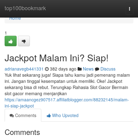
Home
top100bookmark
Togg
navi
Home
1
Jackpot Malam Ini? Siap!
adrianavegb441331
382 days ago
News
Discuss
Yuk lihat sekarang juga! Siapa tahu kamu jadi pemenang malam
ini. Jangan tinggal kesempatan untuk memiliki. Oke! Jackpot
sekarang bisa di rebut. Terungkap Rahasia Slot Gacor Bermain
slot gacor memang menjanjikan
https://amaancgez907517.affiliatblogger.com/88232145/malam-
ini-siap-jackpot
Comments
Who Upvoted
Comments