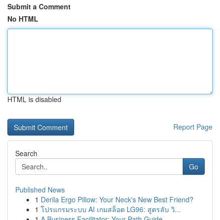
Submit a Comment
No HTML
HTML is disabled
Report Page
Search
Go
Published News
1
Derila Ergo Pillow: Your Neck's New Best Friend?
1
โปรแกรมระบบ AI เกมสล็อต LG96: สูตรลับ วิ...
1
A Business Facilitator: Your Path Guide