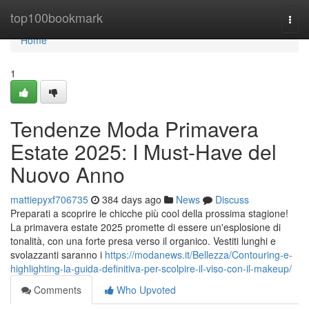
Home
top100bookmark
Togg
navi
Home
1
Tendenze Moda Primavera
Estate 2025: I Must-Have del
Nuovo Anno
mattiepyxf706735
384 days ago
News
Discuss
Preparati a scoprire le chicche più cool della prossima stagione!
La primavera estate 2025 promette di essere un'esplosione di
tonalità, con una forte presa verso il organico. Vestiti lunghi e
svolazzanti saranno i
https://modanews.it/Bellezza/Contouring-e-
highlighting-la-guida-definitiva-per-scolpire-il-viso-con-il-makeup/
Comments
Who Upvoted