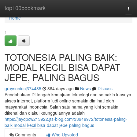
Home
top100bookmark
Togg
navi
Home
1
TOTONESIA PALING BAIK:
MODAL KECIL BISA DAPAT
JEPE, PALING BAGUS
graysonidcj374485
364 days ago
News
Discuss
Pendahuluan Di tengah kemajuan teknologi dan semakin luasnya
akses internet, platform judi online semakin diminati oleh
masyarakat Indonesia. Salah satu nama yang kini semakin
dikenal dan diakui keunggulannya adalah
https://jayqbcw213922.jts-blog.com/33946972/totonesia-paling-
baik-modal-kecil-bisa-dapat-jepe-paling-bagus
Comments
Who Upvoted