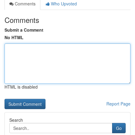
Comments
Who Upvoted
Comments
Submit a Comment
No HTML
HTML is disabled
Report Page
Search
Go