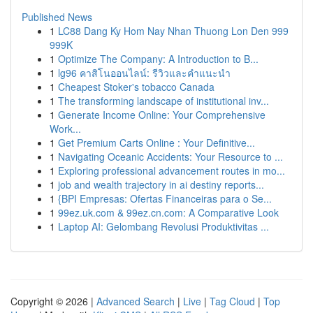
Published News
1
LC88 Dang Ky Hom Nay Nhan Thuong Lon Den 999
999K
1
Optimize The Company: A Introduction to B...
1
lg96 คาสิโนออนไลน์: รีวิวและคำแนะนำ
1
Cheapest Stoker's tobacco Canada
1
The transforming landscape of institutional inv...
1
Generate Income Online: Your Comprehensive
Work...
1
Get Premium Carts Online : Your Definitive...
1
Navigating Oceanic Accidents: Your Resource to ...
1
Exploring professional advancement routes in mo...
1
job and wealth trajectory in ai destiny reports...
1
{BPI Empresas: Ofertas Financeiras para o Se...
1
99ez.uk.com & 99ez.cn.com: A Comparative Look
1
Laptop AI: Gelombang Revolusi Produktivitas ...
Copyright © 2026 |
Advanced Search
|
Live
|
Tag Cloud
|
Top