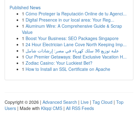
Published News
1
Cómo Proteger la Reputación Online de tu Agenci...
1
Digital Presence in our local area: Your Reg...
1
Aluminum Wire: A Comprehensive Guide & Scrap
Value
1
Boost Your Business: SEO Packages Singapore
1
24 Hour Electrician Lane Cove North Keeping Imp...
1
علبة توزيع 36 سلك كهرباء في مصر: إرشادات شامل
1
Our Premier Getaways: Best Exclusive Vacation H...
1
Zodiac Casino: Your Luckiest Bet?
1
How to Install an SSL Certificate on Apache
Copyright © 2026 |
Advanced Search
|
Live
|
Tag Cloud
|
Top
Users
| Made with
Kliqqi CMS
|
All RSS Feeds