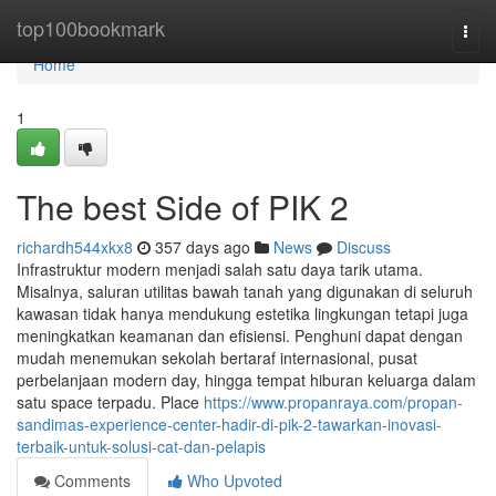
Home
top100bookmark
Togg
navi
Home
1
The best Side of PIK 2
richardh544xkx8
357 days ago
News
Discuss
Infrastruktur modern menjadi salah satu daya tarik utama.
Misalnya, saluran utilitas bawah tanah yang digunakan di seluruh
kawasan tidak hanya mendukung estetika lingkungan tetapi juga
meningkatkan keamanan dan efisiensi. Penghuni dapat dengan
mudah menemukan sekolah bertaraf internasional, pusat
perbelanjaan modern day, hingga tempat hiburan keluarga dalam
satu space terpadu. Place
https://www.propanraya.com/propan-
sandimas-experience-center-hadir-di-pik-2-tawarkan-inovasi-
terbaik-untuk-solusi-cat-dan-pelapis
Comments
Who Upvoted