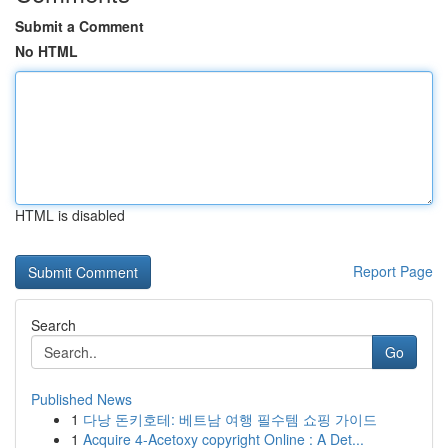
Submit a Comment
No HTML
HTML is disabled
Report Page
Search
Go
Published News
1
다낭 돈키호테: 베트남 여행 필수템 쇼핑 가이드
1
Acquire 4-Acetoxy copyright Online : A Det...