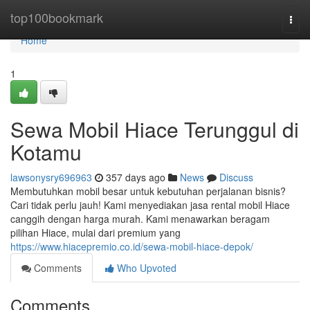
Home
top100bookmark
Togg
navi
Home
1
Sewa Mobil Hiace Terunggul di
Kotamu
lawsonysry696963
357 days ago
News
Discuss
Membutuhkan mobil besar untuk kebutuhan perjalanan bisnis?
Cari tidak perlu jauh! Kami menyediakan jasa rental mobil Hiace
canggih dengan harga murah. Kami menawarkan beragam
pilihan Hiace, mulai dari premium yang
https://www.hiacepremio.co.id/sewa-mobil-hiace-depok/
Comments
Who Upvoted
Comments