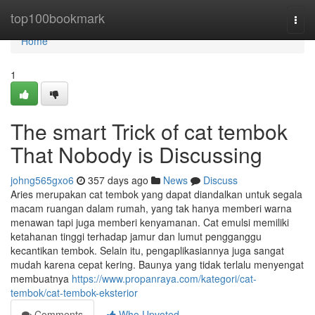
Home
top100bookmark
Togg
navi
Home
1
The smart Trick of cat tembok
That Nobody is Discussing
johng565gxo6
357 days ago
News
Discuss
Aries merupakan cat tembok yang dapat diandalkan untuk segala
macam ruangan dalam rumah, yang tak hanya memberi warna
menawan tapi juga memberi kenyamanan. Cat emulsi memiliki
ketahanan tinggi terhadap jamur dan lumut pengganggu
kecantikan tembok. Selain itu, pengaplikasiannya juga sangat
mudah karena cepat kering. Baunya yang tidak terlalu menyengat
membuatnya
https://www.propanraya.com/kategori/cat-
tembok/cat-tembok-eksterior
Comments
Who Upvoted