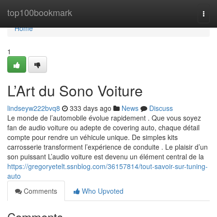
Home
top100bookmark
Togg
navi
Home
1
L’Art du Sono Voiture
lindseyw222bvq8
333 days ago
News
Discuss
Le monde de l’automobile évolue rapidement . Que vous soyez
fan de audio voiture ou adepte de covering auto, chaque détail
compte pour rendre un véhicule unique. De simples kits
carrosserie transforment l’expérience de conduite . Le plaisir d’un
son puissant L’audio voiture est devenu un élément central de la
https://gregoryetelt.ssnblog.com/36157814/tout-savoir-sur-tuning-
auto
Comments
Who Upvoted
Comments