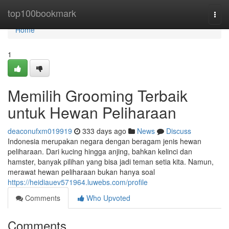
Home
top100bookmark
Togg
navi
Home
1
Memilih Grooming Terbaik
untuk Hewan Peliharaan
deaconufxm019919
333 days ago
News
Discuss
Indonesia merupakan negara dengan beragam jenis hewan
peliharaan. Dari kucing hingga anjing, bahkan kelinci dan
hamster, banyak pilihan yang bisa jadi teman setia kita. Namun,
merawat hewan peliharaan bukan hanya soal
https://heidiauev571964.luwebs.com/profile
Comments
Who Upvoted
Comments