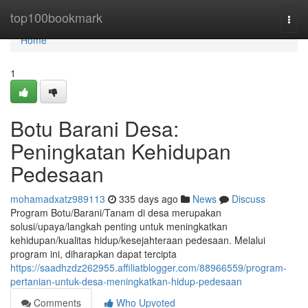
Home
top100bookmark
Togg
navi
Home
1
Botu Barani Desa:
Peningkatan Kehidupan
Pedesaan
mohamadxatz989113
335 days ago
News
Discuss
Program Botu/Barani/Tanam di desa merupakan
solusi/upaya/langkah penting untuk meningkatkan
kehidupan/kualitas hidup/kesejahteraan pedesaan. Melalui
program ini, diharapkan dapat tercipta
https://saadhzdz262955.affiliatblogger.com/88966559/program-
pertanian-untuk-desa-meningkatkan-hidup-pedesaan
Comments
Who Upvoted