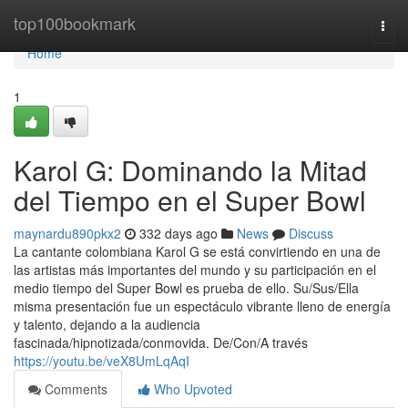
Home
top100bookmark
Togg
navi
Home
1
Karol G: Dominando la Mitad
del Tiempo en el Super Bowl
maynardu890pkx2
332 days ago
News
Discuss
La cantante colombiana Karol G se está convirtiendo en una de
las artistas más importantes del mundo y su participación en el
medio tiempo del Super Bowl es prueba de ello. Su/Sus/Ella
misma presentación fue un espectáculo vibrante lleno de energía
y talento, dejando a la audiencia
fascinada/hipnotizada/conmovida. De/Con/A través
https://youtu.be/veX8UmLqAqI
Comments
Who Upvoted