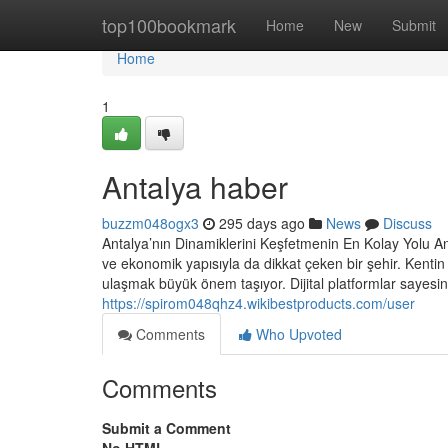
Home
top100bookmark
Home
New
Submit
Home
1
Antalya haber
buzzm048ogx3
295 days ago
News
Discuss
Antalya’nın Dinamiklerini Keşfetmenin En Kolay Yolu An
ve ekonomik yapısıyla da dikkat çeken bir şehir. Kentin
ulaşmak büyük önem taşıyor. Dijital platformlar sayesin
https://spirom048qhz4.wikibestproducts.com/user
Comments
Who Upvoted
Comments
Submit a Comment