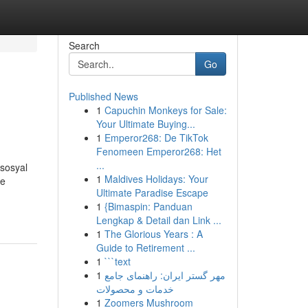
Search
Go
Published News
1
Capuchin Monkeys for Sale:
Your Ultimate Buying...
1
Emperor268: De TikTok
Fenomeen Emperor268: Het
...
 sosyal
1
Maldives Holidays: Your
ye
Ultimate Paradise Escape
1
{Bimaspin: Panduan
Lengkap & Detail dan Link ...
1
The Glorious Years : A
Guide to Retirement ...
1
```text
1
مهر گستر ایران: راهنمای جامع
خدمات و محصولات
1
Zoomers Mushroom