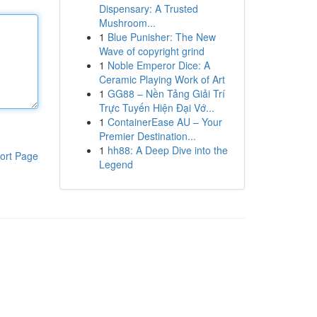
Dispensary: A Trusted
Mushroom...
1
Blue Punisher: The New
Wave of copyright grind
1
Noble Emperor Dice: A
Ceramic Playing Work of Art
1
GG88 – Nền Tảng Giải Trí
Trực Tuyến Hiện Đại Vớ...
1
ContainerEase AU – Your
Premier Destination...
1
hh88: A Deep Dive into the
ort Page
Legend