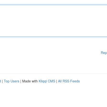
Rep
d
|
Top Users
| Made with
Kliqqi CMS
|
All RSS Feeds