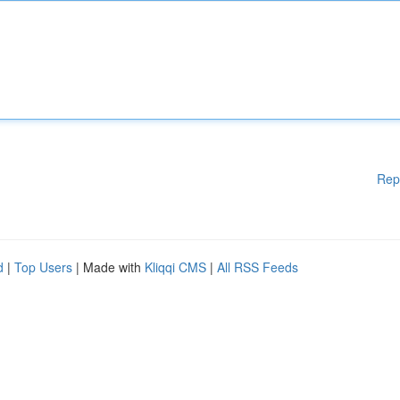
Rep
d
|
Top Users
| Made with
Kliqqi CMS
|
All RSS Feeds