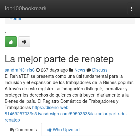
Home
top100bookmark
Togg
navi
Home
1
La mejor parte de renatep
sandraf431rfs6
267 days ago
News
Discuss
El⁣ ReNaTEP se presenta como ‍una ⁣útil fundamental para la
inclusión y el expansión de los trabajadores de la Bienes popular.
⁣A través de este registro,⁣ se indagación distinguir, formalizar y
proteger los derechos de quienes contribuyen diariamente a la
Bienes del país. El Registro Doméstico de Trabajadores y
Trabajadoras
https://diseno-web-
81469257036s5.ivasdesign.com/59503538/la-mejor-parte-de-
renatep
Comments
Who Upvoted