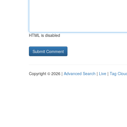
HTML is disabled
Copyright © 2026 |
Advanced Search
|
Live
|
Tag Clou