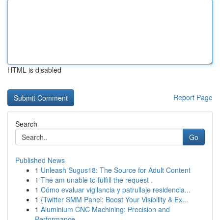
HTML is disabled
Report Page
Search
Go
Published News
1
Unleash Sugus18: The Source for Adult Content
1
The am unable to fulfill the request .
1
Cómo evaluar vigilancia y patrullaje residencia...
1
{Twitter SMM Panel: Boost Your Visibility & Ex...
1
Aluminium CNC Machining: Precision and
Performance