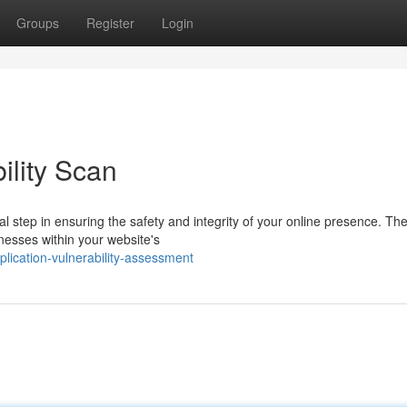
Groups
Register
Login
ility Scan
ial step in ensuring the safety and integrity of your online presence. Th
knesses within your website's
lication-vulnerability-assessment