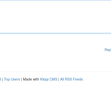
Rep
d
|
Top Users
| Made with
Kliqqi CMS
|
All RSS Feeds