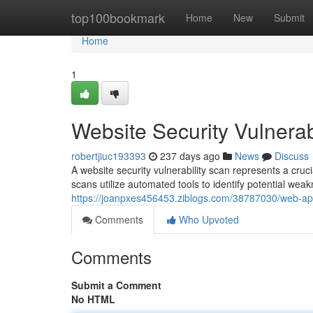
Home
top100bookmark
Home
New
Submit
Home
1
Website Security Vulnerab
robertjiuc193393
237 days ago
News
Discuss
A website security vulnerability scan represents a cruc
scans utilize automated tools to identify potential wea
https://joanpxes456453.ziblogs.com/38787030/web-app
Comments
Who Upvoted
Comments
Submit a Comment
No HTML