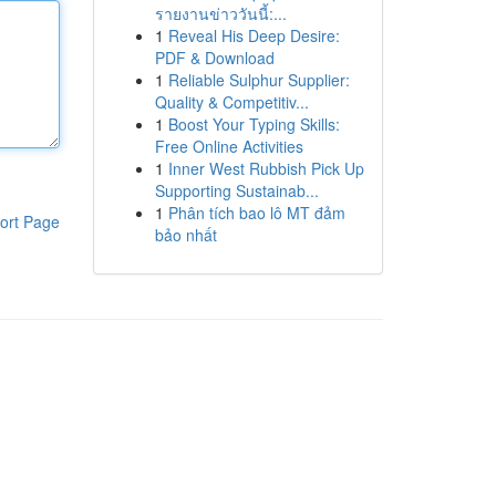
รายงานข่าววันนี้:...
1
Reveal His Deep Desire:
PDF & Download
1
Reliable Sulphur Supplier:
Quality & Competitiv...
1
Boost Your Typing Skills:
Free Online Activities
1
Inner West Rubbish Pick Up
Supporting Sustainab...
1
Phân tích bao lô MT đảm
ort Page
bảo nhất