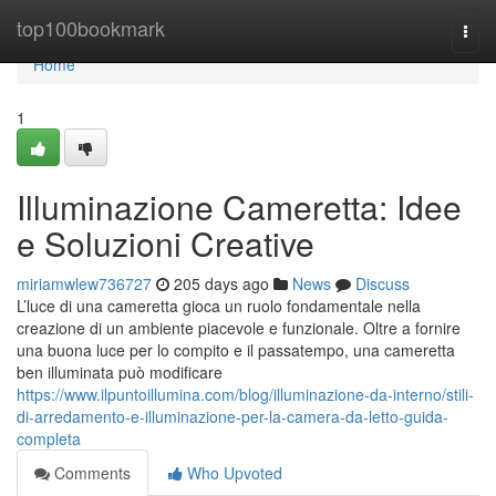
Home
top100bookmark
Togg
navi
Home
1
Illuminazione Cameretta: Idee
e Soluzioni Creative
miriamwlew736727
205 days ago
News
Discuss
L’luce di una cameretta gioca un ruolo fondamentale nella
creazione di un ambiente piacevole e funzionale. Oltre a fornire
una buona luce per lo compito e il passatempo, una cameretta
ben illuminata può modificare
https://www.ilpuntoillumina.com/blog/illuminazione-da-interno/stili-
di-arredamento-e-illuminazione-per-la-camera-da-letto-guida-
completa
Comments
Who Upvoted