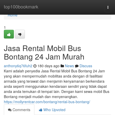
Home
top100bookmark
Togg
navi
Home
1
Jasa Rental Mobil Bus
Bontang 24 Jam Murah
anthony6q76fuh2
180 days ago
News
Discuss
Kami adalah penyedia Jasa Rental Mobil Bus Bontang 24 Jam
yang akan mempermudah mobilitas anda dengan di fasilitasi
armada yang terawat dan menjamin kenyamanan berkendara
anda seperti menggunakan kendaraan sendiri yang tidak dapat
anda anda temukan di tempat lain. Dengan kami sewa mobil Bus
Bontang menjadi mudah dan menyenangkan.
https://mollyrentcar.com/bontang/rental-bus-bontang/
Comments
Who Upvoted