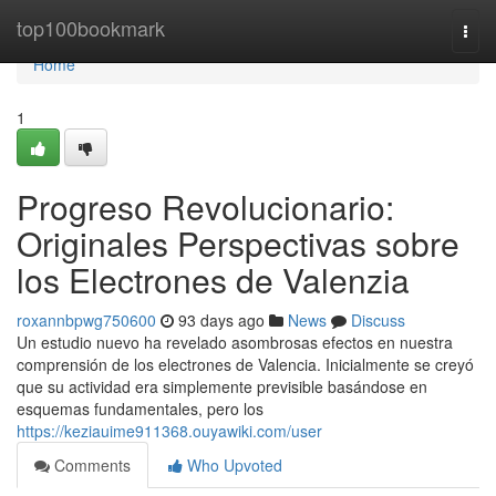
Home
top100bookmark
Togg
navi
Home
1
Progreso Revolucionario:
Originales Perspectivas sobre
los Electrones de Valenzia
roxannbpwg750600
93 days ago
News
Discuss
Un estudio nuevo ha revelado asombrosas efectos en nuestra
comprensión de los electrones de Valencia. Inicialmente se creyó
que su actividad era simplemente previsible basándose en
esquemas fundamentales, pero los
https://keziauime911368.ouyawiki.com/user
Comments
Who Upvoted