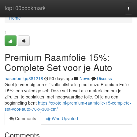
Home
top100bookmark
Togg
navi
Home
1
Premium Raamfolie 15%:
Complete Set voor je Auto
haseebmigq381218
90 days ago
News
Discuss
Geef je voertuig een stijlvolle uitstraling met onze Premium Folie
15%: een volledige set! Deze set bevat alle materialen om je
zijruiten te beplakken met hoogwaardige folie. Of je nu een
beginneling bent
https://xxoto.nl/premium-raamfolie-15-complete-
set-voor-auto-76-x-300-cm/
Comments
Who Upvoted
Comments