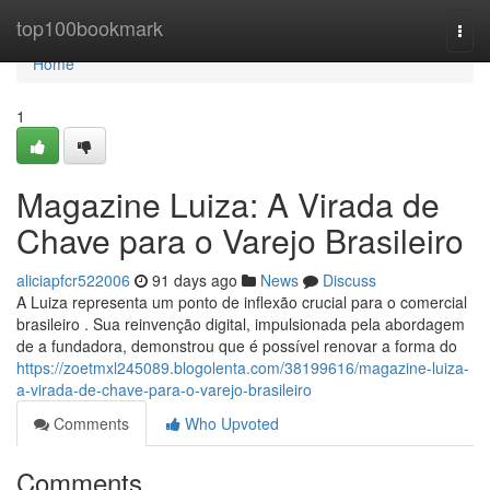
Home
top100bookmark
Togg
navi
Home
1
Magazine Luiza: A Virada de
Chave para o Varejo Brasileiro
aliciapfcr522006
91 days ago
News
Discuss
A Luiza representa um ponto de inflexão crucial para o comercial
brasileiro . Sua reinvenção digital, impulsionada pela abordagem
de a fundadora, demonstrou que é possível renovar a forma do
https://zoetmxl245089.blogolenta.com/38199616/magazine-luiza-
a-virada-de-chave-para-o-varejo-brasileiro
Comments
Who Upvoted
Comments