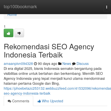
Home
top100bookmark
To
nav
Home
1
Rekomendasi SEO Agency
Indonesia Terbaik
amaanpivn094328
90 days ago
News
Discuss
Di era digital 2025, bisnis Indonesia semakin bergantung pada
visibilitas online untuk bertahan dan berkembang. Memilih SEO
Agency Indonesia yang tepat menjadi kunci utama mendominasi
halaman pertama Google dan Bing,
https://phoebetazc253132.webbuzzfeed.com/41532096/rekomendas
seo-agency-indonesia-terbaik
Comments
Who Upvoted