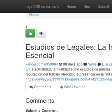
Home
top100bookmark
Home
New
Submit
Home
1
Estudios de Legales: La 
Esencial
xanderddmw359864
88 days ago
News
Discu
En la actualidad, la rivalidad entre estudios de juris
reputación del trabajo ofrecido; la presencia en la red
https://deweyyrjp339819.blogpayz.com/41429529/despac
Comments
Who Upvoted
Comments
Submit a Comment