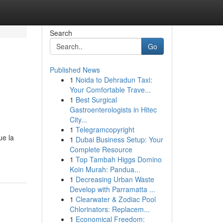
Search
Go
Published News
1
Noida to Dehradun Taxi:
Your Comfortable Trave...
1
Best Surgical
Gastroenterologists in Hitec
City...
1
Telegramcopyright
ue la
1
Dubai Business Setup: Your
Complete Resource
1
Top Tambah Higgs Domino
Koin Murah: Pandua...
1
Decreasing Urban Waste
Develop with Parramatta ...
1
Clearwater & Zodiac Pool
Chlorinators: Replacem...
1
Economical Freedom: