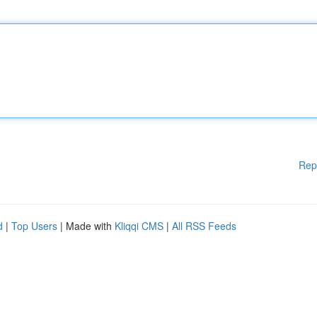
Rep
d
|
Top Users
| Made with
Kliqqi CMS
|
All RSS Feeds