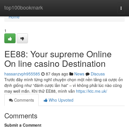
Home
top100bookmark
Togg
navi
Home
1
EE88: Your supreme Online
On line casino Destination
hassanzvph955585
87 days ago
News
Discuss
Trước đây mình từng nghĩ chuyện chọn một nền tảng cá cược ổn
định giống như “đánh cược lần hai” – vì không phải lúc nào cũng
may well mắn. Khi thử EE88, mình vẫn
https://ktc.me.uk/
Comments
Who Upvoted
Comments
Submit a Comment