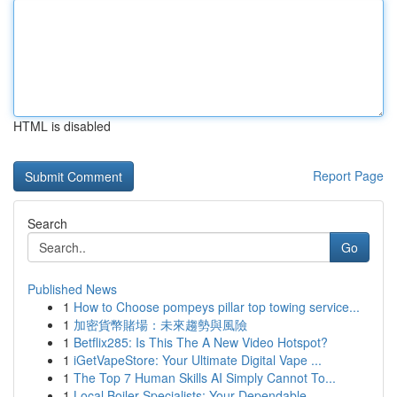
HTML is disabled
Report Page
Search
Go
Published News
1
How to Choose pompeys pillar top towing service...
1
加密貨幣賭場：未來趨勢與風險
1
Betflix285: Is This The A New Video Hotspot?
1
iGetVapeStore: Your Ultimate Digital Vape ...
1
The Top 7 Human Skills AI Simply Cannot To...
1
Local Boiler Specialists: Your Dependable ...