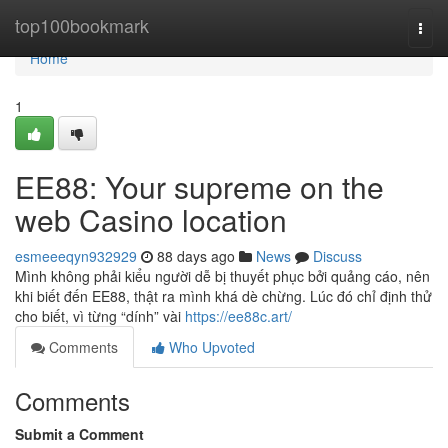
Home
top100bookmark
Togg
navi
Home
1
EE88: Your supreme on the
web Casino location
esmeeeqyn932929
88 days ago
News
Discuss
Mình không phải kiểu người dễ bị thuyết phục bởi quảng cáo, nên
khi biết đến EE88, thật ra mình khá dè chừng. Lúc đó chỉ định thử
cho biết, vì từng “dính” vài
https://ee88c.art/
Comments
Who Upvoted
Comments
Submit a Comment