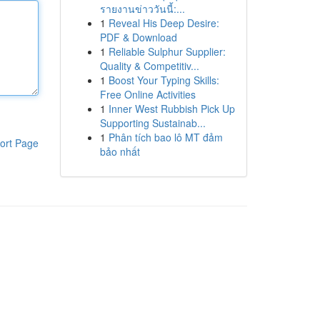
รายงานข่าววันนี้:...
1
Reveal His Deep Desire:
PDF & Download
1
Reliable Sulphur Supplier:
Quality & Competitiv...
1
Boost Your Typing Skills:
Free Online Activities
1
Inner West Rubbish Pick Up
Supporting Sustainab...
1
Phân tích bao lô MT đảm
ort Page
bảo nhất