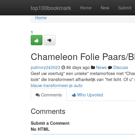
Home
top100bookmark
Home
New
Submit
Home
1
Chameleon Folie Paars/B
joshrvry242023
86 days ago
News
Discuss
Geef uw voertuig" een unieke" metamorfose met "Cha
look" die transformeert afhankelijk van "het licht. Of u
blauw-transformeer-je-auto
Comments
Who Upvoted
Comments
Submit a Comment
No HTML