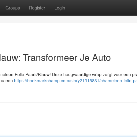
Groups
Register
Login
lauw: Transformeer Je Auto
meleon Folie Paars/Blauw! Deze hoogwaardige wrap zorgt voor een pr
" nu een
https://bookmarkchamp.com/story21315831/chameleon-folie-p