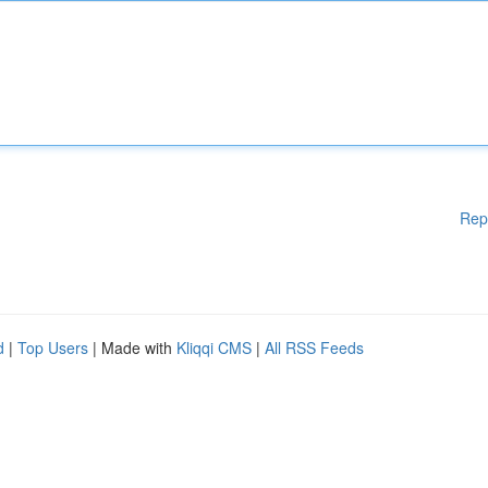
Rep
d
|
Top Users
| Made with
Kliqqi CMS
|
All RSS Feeds