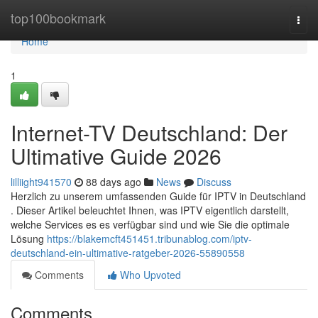
Home
top100bookmark
Togg
navi
Home
1
Internet-TV Deutschland: Der
Ultimative Guide 2026
lilliight941570
88 days ago
News
Discuss
Herzlich zu unserem umfassenden Guide für IPTV in Deutschland
. Dieser Artikel beleuchtet Ihnen, was IPTV eigentlich darstellt,
welche Services es es verfügbar sind und wie Sie die optimale
Lösung
https://blakemcft451451.tribunablog.com/iptv-
deutschland-ein-ultimative-ratgeber-2026-55890558
Comments
Who Upvoted
Comments