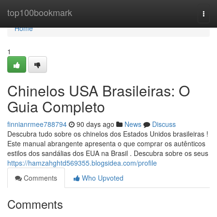
Home
top100bookmark
Togg
navi
Home
1
Chinelos USA Brasileiras: O
Guia Completo
finnianrmee788794
90 days ago
News
Discuss
Descubra tudo sobre os chinelos dos Estados Unidos brasileiras !
Este manual abrangente apresenta o que comprar os autênticos
estilos dos sandálias dos EUA na Brasil . Descubra sobre os seus
https://hamzahghtd569355.blogsidea.com/profile
Comments
Who Upvoted
Comments