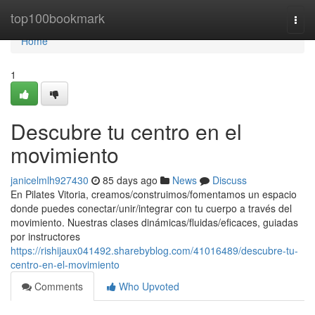
Home
top100bookmark
Togg
navi
Home
1
Descubre tu centro en el
movimiento
janicelmlh927430
85 days ago
News
Discuss
En Pilates Vitoria, creamos/construimos/fomentamos un espacio
donde puedes conectar/unir/integrar con tu cuerpo a través del
movimiento. Nuestras clases dinámicas/fluidas/eficaces, guiadas
por instructores
https://rishijaux041492.sharebyblog.com/41016489/descubre-tu-
centro-en-el-movimiento
Comments
Who Upvoted