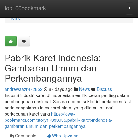
Home
top100bookmark
Togg
navi
Home
1
Pabrik Karet Indonesia:
Gambaran Umum dan
Perkembangannya
andrewaazr472852
87 days ago
News
Discuss
Industri industri karet di Indonesia memiliki peran penting dalam
pembangunan nasional. Secara umum, sektor ini berkonsentrasi
pada pengolahan latex karet alam, yang ditemukan dari
perkebunan karet yang
https://iowa-
bookmarks.com/story17333935/pabrik-karet-indonesia-
gambaran-umum-dan-perkembangannya
Comments
Who Upvoted