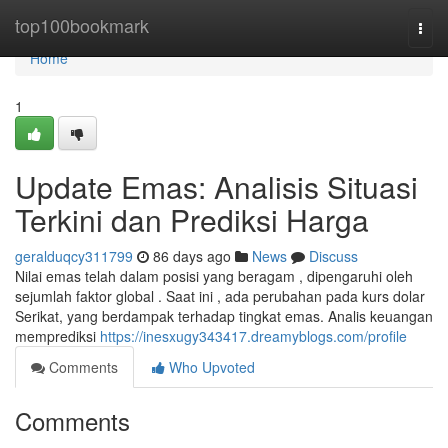
Home
top100bookmark
Togg
navi
Home
1
Update Emas: Analisis Situasi
Terkini dan Prediksi Harga
geralduqcy311799
86 days ago
News
Discuss
Nilai emas telah dalam posisi yang beragam , dipengaruhi oleh
sejumlah faktor global . Saat ini , ada perubahan pada kurs dolar
Serikat, yang berdampak terhadap tingkat emas. Analis keuangan
memprediksi
https://inesxugy343417.dreamyblogs.com/profile
Comments
Who Upvoted
Comments