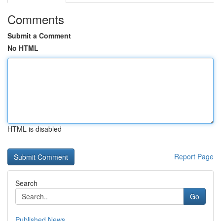
Comments
Submit a Comment
No HTML
HTML is disabled
Report Page
Search
Go
Published News