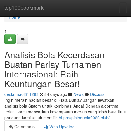
Home
top100bookmark
Togg
navi
Home
1
Analisis Bola Kecerdasan
Buatan Parlay Turnamen
Internasional: Raih
Keuntungan Besar!
declannaoi311283
84 days ago
News
Discuss
Ingin meraih hadiah besar di Piala Dunia? Jangan lewatkan
analisis bola Sistem untuk kombinasi Anda! Dengan algoritma
terkini, kami menyajikan kesempatan meraih yang lebih baik. Ikuti
panduan kami untuk memilih
https://pialadunia2026.club/
Comments
Who Upvoted