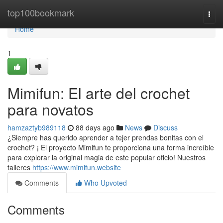
Home
top100bookmark
Togg
navi
Home
1
Mimifun: El arte del crochet
para novatos
hamzaztyb989118
88 days ago
News
Discuss
¿Siempre has querido aprender a tejer prendas bonitas con el
crochet? ¡ El proyecto Mimifun te proporciona una forma increíble
para explorar la original magia de este popular oficio! Nuestros
talleres
https://www.mimifun.website
Comments
Who Upvoted
Comments